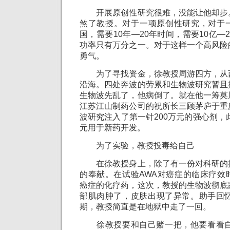
开展原创性研究很难，没能让他却步
煞了教授。对于一项原创性研究，对于
国，需要10年—20年时间，需要10亿—
功率只有万分之一。对于这样一个高风险
勇气。
为了寻找资金，徐教授周游四方，从
沿海。四处奔波的劳累和生物波研究暂且
生物波先乱了，他病倒了。就在他一筹莫
江苏江山制药公司的祝所长三顾茅庐于重
波研究注入了第一针200万元的强心剂，此
元用于新药开发。
为了实验，教授投毒给自己
在徐教授身上，除了有一份对科研的
的奉献。在试验AWA对癌症的临床疗效
癌症的化疗药，这次，教授的生物波彻底
部肌肉肿了，皮肤出现了异常。助手回忆
期，教授简直是在地狱中走了一回。
徐教授要和自己赌一把，他要看看自