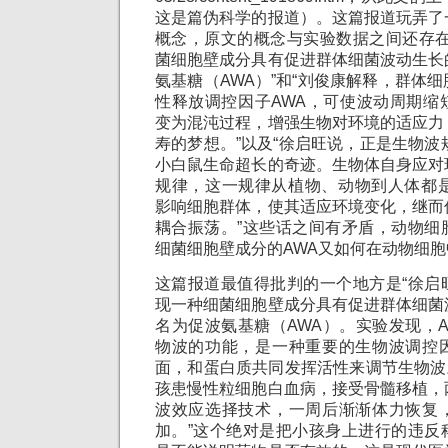
这是篇伪科学的报道）。这篇报道玩弄了
概念，原文的概念与实验数据之间还存在
菌细胞壁成分具有促进群体细菌波动生长
氨基糖（AWA）”和“刘俊康解释，群体
性释放调控因子AWA，可使波动周期缩
变为混沌过程，增强生物对环境的适应力
寿的梦想。”以及“徐启旺说，正是生物波
小白鼠生命超长的奇迹。生物体自身应对
规律，这一规律从植物、动物到人体都是
影响细胞群体，使其适应环境变化，继而
耦合振荡。”这些话之间有矛盾，动物细
细菌细胞壁成分的AWA又如何在动物细
这篇报道最值得批判的一个地方是“徐启
现一种细菌细胞壁成分具有促进群体细菌
名为促波氨基糖（AWA）。实验发现，
物波的功能，是一种重要的生物波调控
面，和蛋白质共同发挥活性来调节生物波。
孩患慢性粒细胞白血病，接受骨髓移植，
波效应选择技术，一周后渐渐体力恢复
加。”这个绝对是把小孩身上进行的违反