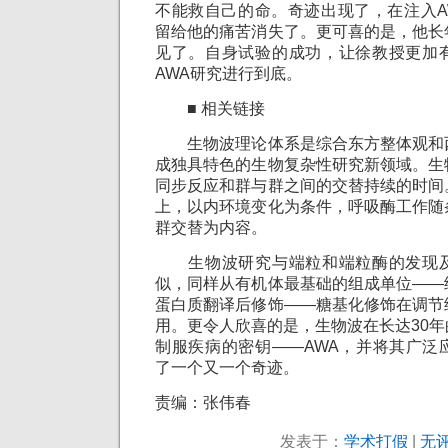
不能救自己的命。奇迹出现了，在注入A
留给他的痛苦消失了。更可喜的是，他长
见了。自身试验的成功，让徐教授更加
AWA研究进行到底。
■ 相关链接
生物波理论体系是综合东方整体观和
成独具特色的生物复杂性研究新领域。生
同步反应和群与群之间的交替持续的时间
上，以内环境变化为条件，呼吸酶工作随
群交替为内容。
生物波研究与端粒和端粒酶的发现及
似，同样从有机体最基础的组成单位——
蛋白质翻译后修饰——糖基化修饰在调节
用。更令人欣喜的是，生物波在长达30
制服疾病的密钥——AWA，并将其广泛
了一个又一个奇迹。
责编：张伟春
发表于：
学术打假
|
无评