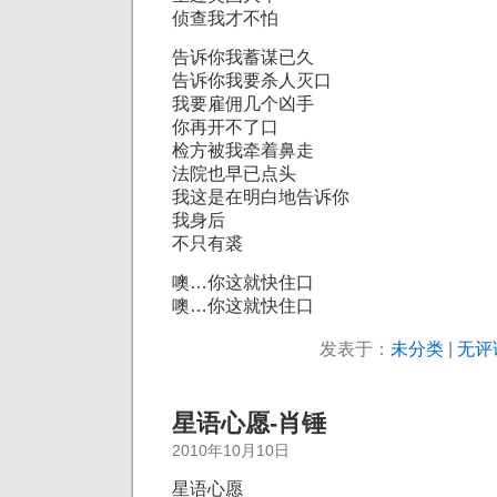
侦查我才不怕
告诉你我蓄谋已久
告诉你我要杀人灭口
我要雇佣几个凶手
你再开不了口
检方被我牵着鼻走
法院也早已点头
我这是在明白地告诉你
我身后
不只有裘
噢…你这就快住口
噢…你这就快住口
发表于：
未分类
|
无评
星语心愿-肖锤
2010年10月10日
星语心愿