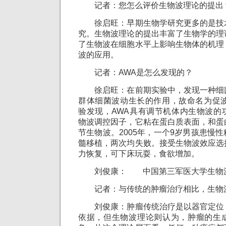
记者：您怎么评价生物波理论的提出
徐启旺：早期生物学研究更多的是技
究。生物波理论的提出丰富了生物学的理
了生物波在细胞水平上影响生物体的机理
波的应用。
记者：AWA是怎么发现的？
徐启旺：在前期实验中，发现一种细
群体细菌波动生长的作用，故命名为促波
验发现，AWA具有调节机体内生物波的
物波调控因子，它粘在蛋白质表面，和蛋
节生物波。2005年，一个9岁男孩患慢
髓移植，两次均失败。接受生物波效应选
力恢复，可下床玩耍，食欲增加。
刘俊康： 中国第三军医大学生物波
记者：与传统的肿瘤治疗相比，生物
刘俊康：肿瘤传统治疗是以器官定位
依据，但生物波理论则认为，肿瘤的生