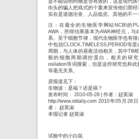
是不能说明药物是否有效的，这是现代医
街头的骗人把戏式的个案来宣传他们那经
实在是道德沦丧、人品低劣。其他的不一
注：在最全的生物医学网站NCBI的P
AWA，所得结果基本为AWA神经元，与
系。至于细胞节律，现代生物医学也有很
中包括CLOCK,TIMELESS,PERIO
周期，与人体的昼夜活动相关，其中TIME
裂的细胞周期调控蛋白，相关的研究也可以
osilation等词搜索，但是这些研究也
等毫无关系。
原报道见下：
生物波：是福？还是祸？
发布时间： 2010-05-28 | 作者：赵英淑
http://www.stdaily.com 2010年0
者： 赵英淑
本报记者 赵英淑
试验中的小白鼠