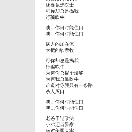
还要竞选院士
可你却总是揭我
行骗吹牛
噢…你何时能住口
噢…你何时能住口
病人的尿在流
大把的钞票收
可你却总是揭我
行骗吹牛
为何你总揭个没够
为何我总靠吹牛
难道对你我只有一条路
杀人灭口
噢…你何时能住口
噢…你何时能住口
老爸干过政法
小弟还当警察
坐过美国大牢