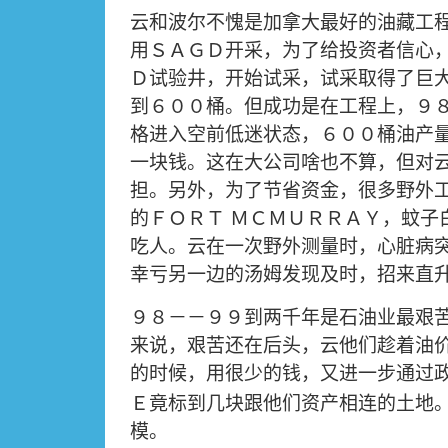
云和波尔不愧是加拿大最好的油藏工
用ＳＡＧＤ开采，为了给投资者信心
Ｄ试验井，开始试采，试采取得了巨
到６００桶。但成功是在工程上，９
格进入空前低迷状态，６００桶油产
一块钱。这在大公司啥也不算，但对
担。另外，为了节省资金，很多野外
的ＦＯＲＴ
ＭＣＭＵＲＲＡＹ，蚊子
吃人。云在一次野外测量时，心脏病
幸亏另一边的汤姆发现及时，招来直
９８－－９９到两千年是石油业最艰
来说，艰苦还在后头，云他们趁着油
的时候，用很少的钱，又进一步通过
Ｅ竟标到几块跟他们资产相连的土地
模。