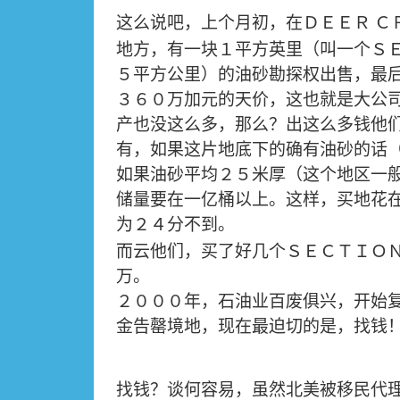
这么说吧，上个月初，在ＤＥＥＲ
Ｃ
地方，有一块１平方英里（叫一个Ｓ
５平方公里）的油砂勘探权出售，最
３６０万加元的天价，这也就是大公
产也没这么多，那么？出这么多钱他
有，如果这片地底下的确有油砂的话
如果油砂平均２５米厚（这个地区一
储量要在一亿桶以上。这样，买地花
为２４分不到。
而云他们，买了好几个ＳＥＣＴＩＯ
万。
２０００年，石油业百废俱兴，开始
金告罄境地，现在最迫切的是，找钱
找钱？谈何容易，虽然北美被移民代