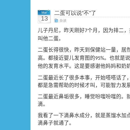
二蛋可以说“不”了
Mar
13
杂谈
儿子丹尼，昨天刚好
个月，因为排二，
7
叫他二蛋。
二蛋长得很快，昨天到保健站一量，居
高。都接近婴儿发育图的
。也就是
95%
他的发育水平。这是要感谢他妈妈和奶
二蛋最近长了很多本事，开始嗒嗒话了
都是急需帮助的时候才叫，可能智力发
二蛋最近鼻垢很多，睡觉吩嗤吩嗤的。
滴。
我看了一下滴鼻水成分，就是蒸馏水加
滴鼻子就通了。