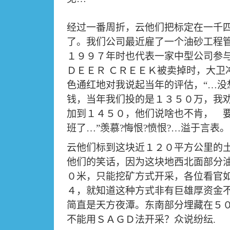
经过一番周折，云他们把标定在一千
了。我们公司最近雇了一个油砂工程
１９９７年时也代表一家中型公司参
ＤＥＥＲ
ＣＲＥＥＫ被卖掉时，大卫
色通红地对我说起当年的评估，
“…
没
钱，当年我们投的是１３５０万，我
加到１４５０，他们说啥也不肯， 
班了
…”
羡慕
?
悔恨
?
愤恨
?…
溢于言表。
云他们标到这块近１２０平方公里的
他们的笑话，因为这块地西北面部分
０米，只能挖矿方式开采，各位看官
４，就知道这种方式非有巨雄厚资金
简直是天方夜潭。东南部分埋藏在５
不能用ＳＡＧＤ法开采？众说纷纭
.