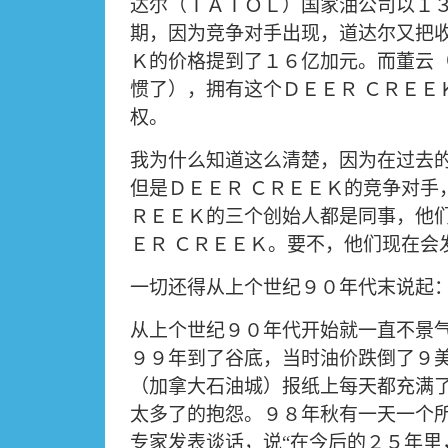
达尔（ＴＡＴＯＬ）国家油公司以１
期，因为竞争对手出现，道达尔又把
Ｋ的价格提到了１６亿加元。而董云
惯了），拥有这个ＤＥＥＲ
ＣＲＥＥ
权。
我为什么知道这么清楚，因为在过去
但是ＤＥＥＲ
ＣＲＥＥＫ的竞争对手
ＲＥＥＫ的三个创始人都是同事，他
ＥＲ
ＣＲＥＥＫ。要不，他们现在会
一切还得从上个世纪９０年代末说起
从上个世纪９０年代开始就一直不景
９９年到了谷底，当时油价跌倒了９
（加拿大石油城）报纸上每天都充满
太多了的抱怨。９８年秋有一天一个
专家发表谈话，说
“
在今后的２５年里