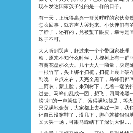
现在发达国家孩子过的是一样的日子。
有一天，正玩得高兴一群黄呼呼的家伙突
怎么回事，就齐声大哭起来。小伙伴们有
了脖子，还有的，竟被蜇了眼皮，幸亏是
珠子不可。
大人听到哭声，赶过来一个个带回家处理
察，原来不知什么时候，大槐树上有一群
有葵花盘那么大。几个大人一商量，决定
一根竹竿，头上绑个扫梳，扫梳上裹上破
到晚上９点左右，天完全黑了，马蜂们都
上雨衣，蒙上脸，来到树下，点着一端的
过去。马蜂们乱成一团，想飞，四周漆黑
膀“刺”的一声就焦了。落得满地都是，等
只见满地金黄，大家都上去再踩一脚，我
记自己没穿鞋了，没几下，脚心就被狠狠
又大哭一场，可跟马蜂结下了深仇大恨…