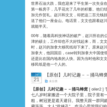
世界石油大跌，我也迎来了平生第一次失业
第一栋房子，几乎花光了几年的积蓄。他们结
加元作贺礼。赵川和文文，却把这二百元钱
送了他们一座金山。电话里，文文也跟着赵
就能半天。
00年，随着高科技神话的破产，赵川所在的
津的硕士，工作却也不大好找起来，而，文
时，赵川的加拿大移民纸却下来了。原来赵
加拿大，他回国后，case转到加拿大中国使
还是比在国内地表的人快。因为当时他和文
移民纸是他一个人的。
【原创】儿时记趣－－捅马蜂
Jul
21
未分类
【原创】儿时记趣－－捅马蜂窝
[ oiler2 ]
七八岁时家搬进一个大院子里，院子里有
粗，树冠更是遮天避日。我整天跟一群同
藏等等，大人“批林孔”，也没心思管我们