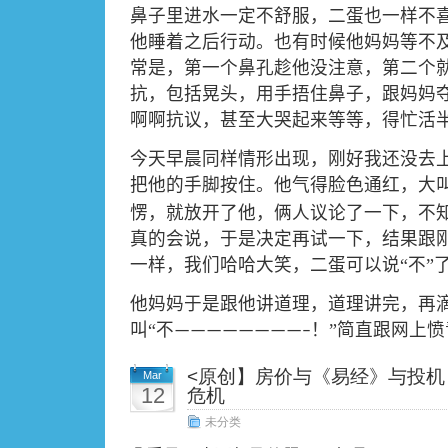
鼻子里进水一定不舒服，二蛋也一样不
他睡着之后行动。也有时候他妈妈等不
常是，第一个鼻孔趁他没注意，第二个
抗，包括晃头，用手捂住鼻子，跟妈妈
啊啊抗议，甚至大哭起来等等，得忙活
今天早晨同样情形出现，刚好我还没去
把他的手脚按住。他气得脸色通红，大叫
愣，就放开了他，俩人议论了一下，不
真的会说，于是决定再试一下，结果跟
一样，我们哈哈大笑，二蛋可以说“不”
他妈妈于是跟他讲道理，道理讲完，再
叫“不
！”简直跟网上
————————–
<原创】房价与《易经》与投机 
Mar
12
危机
未分类