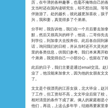
历，在牛津的各种趣事，也毫不掩饰自己的
文当时还在国内读研究生，却不想出国。等
伴旅游了。处的越长，彼此越更加喜欢，孩
兴，我和妻，真觉得多了个弟弟。
分手时，我告诉他，我们在一个月后要去加
默，然后又很高兴的样子，他说，二哥你先
到学位，到加拿大去投奔你。此后各自回到
话，询问我们的日程，并从当时还不大灵光
里的各类信息，供我们参考。我们本来离开
个弟弟，我觉得自己一小部分心，也留在了
此后的日子，我们主要是通过email交流。
业了，他没能来加拿大，因为他的女朋友文文
了。
文文是个很漂亮的江苏女孩，北大毕业，赵
了工作，但工资却不高，文文毕业后留了校，
相对清贫的条件下成了家。俩人的家庭都是
他们，再说，上这么多年学，结婚再要家里