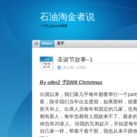
石油淘金者说
一个Lyceum博客
Home
关于
圣诞节故事–1
Jul
22
未分类
,
小回忆
By oiler2 于2006 Christmas
出国以来，我们家几乎每年都要举行一个part
夜，除非我们当年出去度假，如果那样，就
那天补上。出席人员每年有固定的几家，也
都有新人，每年也都有人因故来不了。最多的
候也有20多人。但我的兄弟赵川，开始是每
自己家一样，帮着干着干那，我也从来不跟