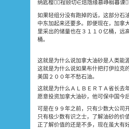
∈
纳匙樱
裎颐切
焙虺缘慕峥榈暮谏


如果轻组分没有跑掉的话，这部分石
中东加起来还要多。即便现在，加拿
里采出的储量也在３１１０亿桶，远
桶。
这就是为什么说加拿大油砂是人类能
这就是为什么说如果布什把打伊拉克
美国２００年不愁石油。
这就是为什么ＡＬＢＥＲＴＡ省长去
愿意投资加拿大油砂，他可保中国今
可是在９９年之前，只有少数大公司
只有极少数有识之士，了解油砂的价
正了解价值的还是不多，现在虽大有