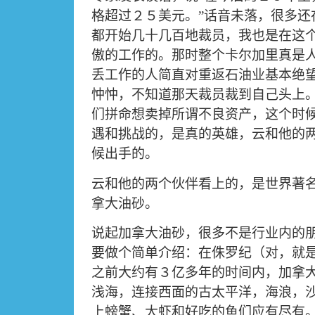
格超过２５美元。
”
话音未落，很多还
都开始几十几百地裁员，我也是在这
傲的工作的。那时整个卡尔加里真是
丢工作的人简直对重返石油业基本绝
忡忡，不知道那天裁员裁到自己头上
们拼命想卖掉所谓不良资产，这个时
遇和挑战的，是真的英雄，云和他的
候出手的。
云和他的两个伙伴看上的，是世界著
拿大油砂。
说起加拿大油砂，很多不是行业内的
要做个简单介绍：在侏罗纪（对，就
之前大约有３亿多年的时间内，加拿
浅海，连接西面的古太平洋，海浪，
上螃蟹、大虾和好吃的鱼们应有尽有