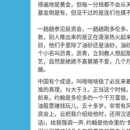
得遍地是黄金，但每一分钱都不会从
基金倒是有，但没干过的是连们也摸
一趟趟参见投资会，一趟趟跑多伦多
敦，别人推出来的是正在逐渐热火起
目，他们手里除了油砂还是油砂，油
个小名叫沥青，沥青，立刻教人想起
艺，自然是姥姥不喜舅舅不爱，几个
展。
中国有个成语，叫啥啥啥极了必反来
准的真理，Ｎ大于３。正当这个时候
前来，约翰是多伦多的一个千万富翁
油股票赚钱玩儿，五十多岁，非常有
资会上，云把我介绍给他时，还用汉
话
，给我强调一声
约翰是他命里的
)
,
“