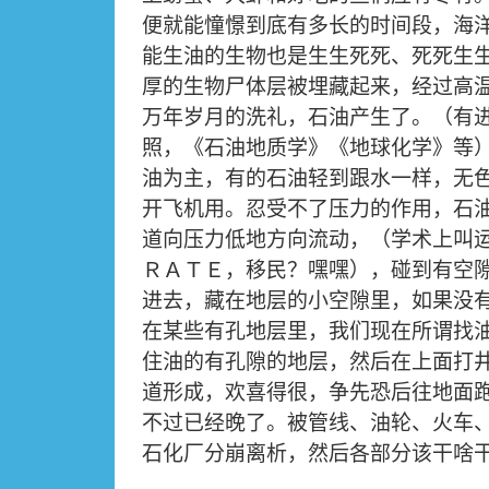
便就能憧憬到底有多长的时间段，海
能生油的生物也是生生死死、死死生
厚的生物尸体层被埋藏起来，经过高
万年岁月的洗礼，石油产生了。（有
照，《石油地质学》《地球化学》等
油为主，有的石油轻到跟水一样，无
开飞机用。忍受不了压力的作用，石
道向压力低地方向流动，（学术上叫
ＲＡＴＥ，移民？嘿嘿），碰到有空
进去，藏在地层的小空隙里，如果没
在某些有孔地层里，我们现在所谓找
住油的有孔隙的地层，然后在上面打
道形成，欢喜得很，争先恐后往地面
不过已经晚了。被管线、油轮、火车
石化厂分崩离析，然后各部分该干啥