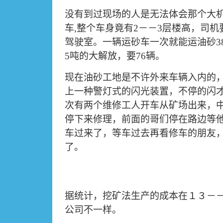
没有到过现场的人是无法体会那个大
车
,
整个车身竟有
2
－－
3
层楼高，司机
驾驶室。一辆运砂车一次就能运油砂
3
5
吨的大解放，要
76
辆。
现在油砂工地是不许外来车辆入内的
上一种警灯式的闪光装置，不停的闪
次有两个维修工人开车从矿场出来，
停下来修理，前面的哥们停在路边等
车过来了，等车过去再看修车的朋友
了。
据统计，挖矿法生产的成本在１３－
公司不一样。