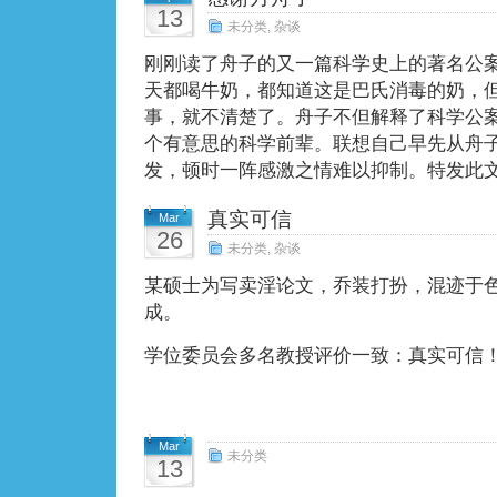
13
未分类
,
杂谈
刚刚读了舟子的又一篇科学史上的著名公
天都喝牛奶，都知道这是巴氏消毒的奶，
事，就不清楚了。舟子不但解释了科学公
个有意思的科学前辈。联想自己早先从舟
发，顿时一阵感激之情难以抑制。特发此
真实可信
Mar
26
未分类
,
杂谈
某硕士为写卖淫论文，乔装打扮，混迹于
成。
学位委员会多名教授评价一致：真实可信
Mar
未分类
13