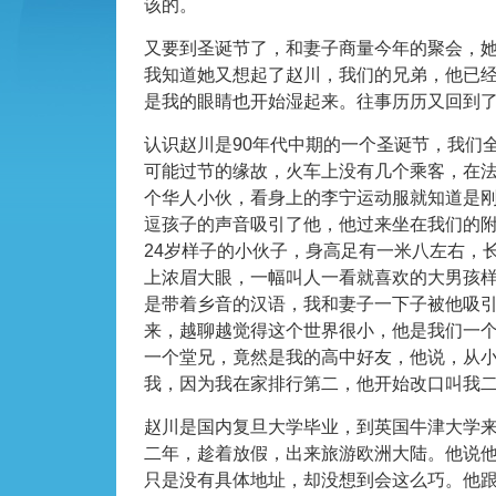
该的。
又要到圣诞节了，和妻子商量今年的聚会，
我知道她又想起了赵川，我们的兄弟，他已
是我的眼睛也开始湿起来。往事历历又回到
认识赵川是90年代中期的一个圣诞节，我们
可能过节的缘故，火车上没有几个乘客，在
个华人小伙，看身上的李宁运动服就知道是
逗孩子的声音吸引了他，他过来坐在我们的附
24岁样子的小伙子，身高足有一米八左右，
上浓眉大眼，一幅叫人一看就喜欢的大男孩
是带着乡音的汉语，我和妻子一下子被他吸
来，越聊越觉得这个世界很小，他是我们一
一个堂兄，竟然是我的高中好友，他说，从
我，因为我在家排行第二，他开始改口叫我
赵川是国内复旦大学毕业，到英国牛津大学
二年，趁着放假，出来旅游欧洲大陆。他说
只是没有具体地址，却没想到会这么巧。他