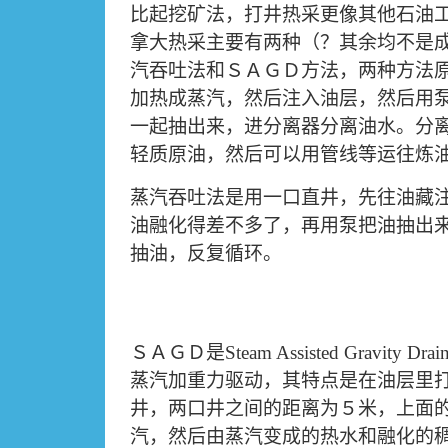
比起挖矿法，打井热采更像其他石油
拿大热采主要有两种（？其余均不是
汽吞吐法和ＳＡＧＤ方法，两种方法
加热成蒸汽，然后注入油层，然后用
一起抽出来，进分离器分离油水。分
轻质原油，然后可以用管线等运往炼
蒸汽吞吐法是用一口直井，先往油藏
油融化得差不多了，再用泵把油抽出
抽油，反复循环。
ＳＡＧＤ是
Steam Assisted Gravity Drai
蒸汽加重力驱动，其特点是在油层里
井，两口井之间的距离为５米，上面
汽，然后由蒸汽变成的热水和融化的