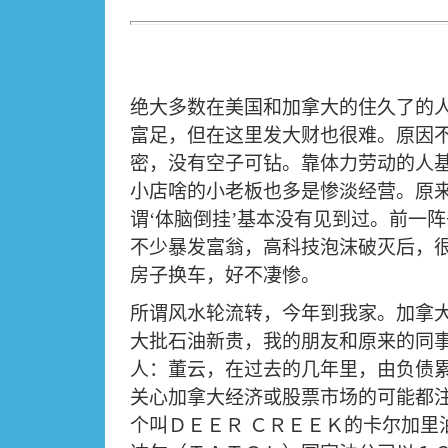
绝大多数在美国和加拿大的住久了的
富足，但在这里发大财也很难。原因
密，没有空子可钻。靠体力劳动的人
小店啥的小老板也多是惨淡经营。原
谓
‘
体脑倒挂
’
基本没有见到过。前一阵
不少暴发富翁，高科技泡沫破灭后，
房子换车，好不凄惨。
所谓风水轮流转，今年到我家。加拿
大批石油新贵，我的朋友和原来的同
人：董云，在过去的几年里，由负债
关心加拿大经济或股票市场的可能都
个叫ＤＥＥＲ
ＣＲＥＥＫ的卡尔加里