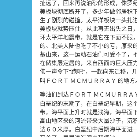
扯远了，回来再说油砂的形成，侏罗
美板块彻底断开了，多少年做邻居积
生了剧烈的碰撞。太平洋板块一头扎
美板块就势压住，从此再无出头之日
环太平洋地震带，就是它在下面不服
的。北美大陆也吃了不小的亏，原来
基山来，这一运动石油们可受不了，
在储集层定居的，来自西面的巨大压
佛一声令下
跑吧
，一起向东迁移，
“
”
叫ＦＯＲＴ
ＭＣＭＵＲＲＡＹ
的地方
等油们到达ＦＯＲＴ
ＭＣＭＵＲＲＡ
白垩纪的末期了，在白垩纪早期，这
带，海平面上升时就是浅海，海平面
高山地区来的河流带来大量沙子，沉
达６０米厚。白垩纪中后期海平面进