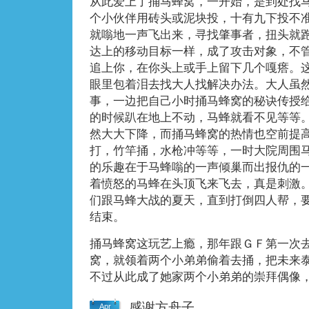
从此爱上了捅马蜂窝，一开始，是到处找
个小伙伴用砖头或泥块投，十有九下投不
就嗡地一声飞出来，寻找肇事者，扭头就
达上的移动目标一样，成了攻击对象，不
追上你，在你头上或手上留下几个嘎瘩。
眼里包着泪去找大人找解决办法。大人虽
事，一边把自己小时捅马蜂窝的秘诀传授
的时候趴在地上不动，马蜂就看不见等等
然大大下降，而捅马蜂窝的热情也空前提
打，竹竿捅，水枪冲等等，一时大院周围
的乐趣在于马蜂嗡的一声倾巢而出报仇的
着愤怒的马蜂在头顶飞来飞去，真是刺激。
们跟马蜂大战的夏天，直到打倒四人帮，
结束。
捅马蜂窝这玩艺上瘾，那年跟ＧＦ第一次
窝，就领着两个小弟弟偷着去捅，把未来
不过从此成了她家两个小弟弟的崇拜偶像
感谢方舟子
Apr