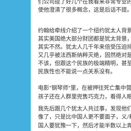
们公司提了好几个在我看来非常专业
使他澄清了很多概念，这是后话不提
约翰给牵线介绍了一个纽约犹太人背
其实美国绝大部分财团都是犹太背景
其实不然。犹太人几千年来倍受压迫
又几乎被法西斯纳粹灭绝，固然绝对
不该，但跟这个民族的极端精明，甚
民族性也不能说一点关系没有。
电影
钢琴师
里，在被押往死亡集中
“
”
孩子还在人群里兜售巧克力，看得人
我先后跟几个犹太人共过事，发现他
像了，只是比中国人更不要面子，义
/
国人要犹豫一下，然后才能半数以上