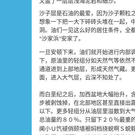
又盖了一层层浅海泥岩和细沙。
沙子层是石油的最爱，因为沙子颗粒
想象一下把一大下碎砖头堆在一起，
洞。油们一见这么好的居住条件，全
沙家浜
安家了。
“
”
一旦安顿下来，油们就开始进行内部
下，原油里的轻组分如天然气等依然
通道进到上部地层，形成天然气藏。
面，进入大气层，云深不知处了。
而白垩纪之后，加西盆地大幅抬升，
步被剥蚀掉，在北部地区甚至直接出
以下。更多轻组分从油层里溢散到大
总油量的８０％。只留下２０％最重
阒小Ｕ饩褪俏颐墙裉焖档挠蜕啊Ｓ蜕