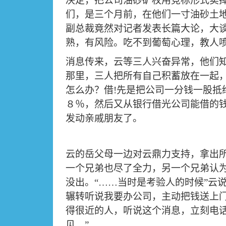
决定，把公司油砂矿权用竞标形式卖
们，是三个月前，在他们一寸油砂土
副总裁竟然对记者发表长篇大论，大
熟，有风险。吃不到葡萄心理，教人
消息传来，云等三人兴奋异常，他们
那里，三人把所有自己积蓄放在一起
怎么办？借
!
先是把公司一分钱一股抵
８％，然后又从银行借光公司能借的
发动亲戚朋友了。
云的岳父母一边对云鼎力支持，拿出
一个兄弟也尽了全力，另一个兄弟认
没出。
“……
当时是考验人的时候
”
云
辗转听说我要办公司，主动把钱送上
得很近的人，听说这个消息，立刻电
见
…”