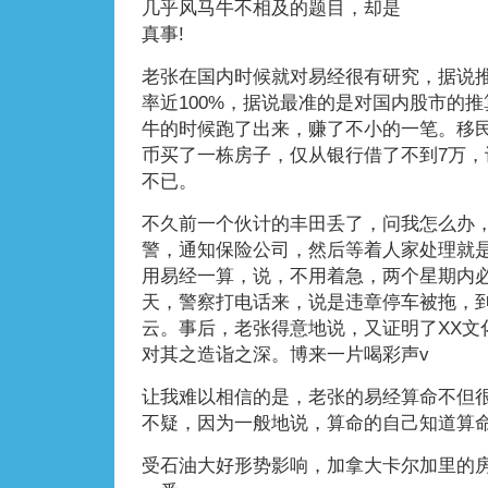
几乎风马牛不相及的题目，却是
真事!
老张在国内时候就对易经很有研究，据说
率近100%，据说最准的是对国内股市的
牛的时候跑了出来，赚了不小的一笔。移民
币买了一栋房子，仅从银行借了不到7万，
不已。
不久前一个伙计的丰田丢了，问我怎么办
警，通知保险公司，然后等着人家处理就
用易经一算，说，不用着急，两个星期内
天，警察打电话来，说是违章停车被拖，
云。事后，老张得意地说，又证明了XX文
对其之造诣之深。博来一片喝彩声v
让我难以相信的是，老张的易经算命不但
不疑，因为一般地说，算命的自己知道算
受石油大好形势影响，加拿大卡尔加里的