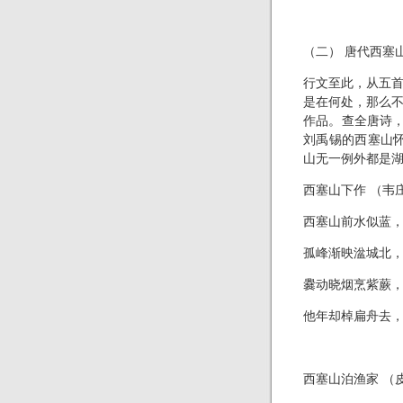
（二） 唐代西塞
行文至此，从五
是在何处，那么
作品。查全唐诗，
刘禹锡的西塞山怀
山无一例外都是
西塞山下作 （韦
西塞山前水似蓝
孤峰渐映湓城北
爨动晓烟烹紫蕨
他年却棹扁舟去
西塞山泊渔家 （