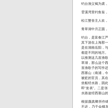
钓台渔父褐为裘
霅溪湾里钓鱼翁
松江蟹舍主人欢
青草湖中月正圆
钓台，是富春江
其下游在上海那
是在湖南岳阳，
都是不同的地方
以推测这几首渔
草湖，那么这个
首渔歌子的写作
西塞山（南浦，
被贬的官员，其
坐船经水路，因
即“发表”。二是
水路途经西塞山
根据颜真卿所作
不还，乃于会稽东